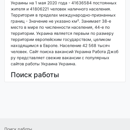
Украины на 1 мая 2020 года - 41636584 постоянных
жителя и 41806221 человек наличного населения.
Территория в пределах международно-признанных
границ - Значение не указано км². Занимает 38-е
место в мире по численности населения, 44-е по
территории. Украина является первым по размеру
территории европейским государством, целиком
находящимся в Европе.
Население 42 568 тысяч
человек. Сайт поиска вакансий Украина Работа Джоб
ру представляет свежие вакансии с популярных
сайтов работы Украина Украина.
Поиск работы
Поиск работы - не простая задача, которая часто
встает перед человеком трудоспособного возраста.
Где найти работу быстрее? Как составить хорошее
резюме? Как эффективно пройти собеседование и
испытательный срок? Наш сайт работы поможет
решить эти вопросы. Работу можно найти через
знакомых или обратиться в поисках работы в
Поиск работы
кадровое рекрутинговое агентство
по подбору